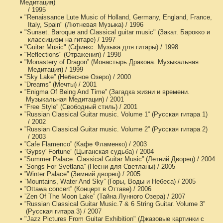
Медитация)
/ 1995
• "Renaissance Lute Music of Holland, Germany, England, France,
Italy, Spain" (Лютневая Музыка) / 1996
• "Sunset. Baroque and Classical guitar music" (Закат. Барокко и
классицизм на гитаре) / 1997
• "Guitar Music" (Сфинкс. Музыка для гитары) / 1998
• "Reflections" (Отражения) / 1998
• "Monastery of Dragon” (Монастырь Дракона. Музыкальная
Медитация) / 1999
• ”Sky Lake” (Небесное Озеро) / 2000
• ”Dreams” (Мечты) / 2001
• ”Enigma Of Being And Time” (Загадка жизни и времени.
Музыкальная Медитация) / 2001
• ”Free Style” (Свободный стиль) / 2001
• ”Russian Classical Guitar music. Volume 1“ (Русская гитара 1)
/ 2002
• ”Russian Classical Guitar music. Volume 2” (Русская гитара 2)
/ 2003
• ”Cafe Flamenco” (Кафе Фламенко) / 2003
• ”Gypsy' Fortune” (Цыганская судьба) / 2004
• ”Summer Palace. Classical Guitar Music” (Летний Дворец) / 2004
• ”Songs For Svetlana” (Песни для Светланы) / 2005
• ”Winter Palace” (Зимний дворец) / 2005
• ”Mountains, Water And Sky” (Горы, Воды и Небеса) / 2005
• ”Ottawa concert” (Концерт в Оттаве) / 2006
• ”Zen Of The Moon Lake” (Тайна Лунного Озера) / 2007
• ”Russian Classical Guitar Music.7 & 6 String Guitar. Volume 3”
(Русская гитара 3) / 2007
• "Jazz Pictures From Guitar Exhibition" (Джазовые картинки с