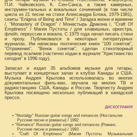
П.И. Чайковского, К. Сен-Санса, а также камерных,
инструмен-тальных и вокальных сочинений (в том числе
цикла из 21 песни на стихи Александра Блока, 1979-1981),
сюиты "Enigma of Being and Time" / Загадка жизни и времени
/, "Monastery of Dragon" / Монастырь Дракона /, "Craft Of
Emptiness" / Магия Пустоты / для клавишных, оркестра,
флейт, перкуссии и вокала. С 1979 года начал писать стихи
и прозу. Публиковался в некоторых литературных
журналах. Им написаны поэтические книги "100 сонетов",
"Отражения", "Венок сонетов", сделан стихотворный
перевод псалмов (частично издан в журнале "Христианство
сегодня" в 1996 году).
Записал и издал 35 альбомов музыки для гитары,
выступает в концертных залах и клубах Канады и США.
Музыка Андрея Крылова использовалась во многих
документальных филь-мах, звучала на многих ТВ и
радиостанциях США, Канады и России. Творчесту Андрея
Крылова посвящено несколько публикаций в канадской
прессе.
ДИСКОГРАФИЯ
• "Nostalgy" Russian guitar songs and romances (Ностальгия.
Русские песни и романсы) / 1992
• "Romance" Russian guitar songs and romances (Романс.
Русские песни и романсы) / 1993
• "Craft Of Emptiness" (Магия Пустоты. Музыкальная