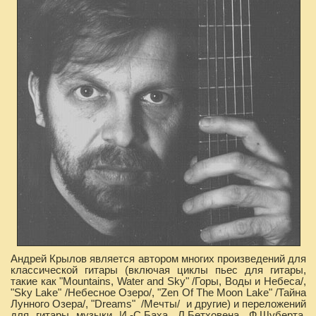
Андрей Крылов является автором многих произведений для
классической гитары (включая циклы пьес для гитары,
такие как "Mountains, Water and Sky" /Горы, Воды и Небеса/,
"Sky Lake" /Небесное Озеро/, "Zen Of The Moon Lake" /Тайна
Лунного Озера/, "Dreams" /Мечты/ и другие) и переложений
для гитары музыки И.-С.Баха, Л.Бетховена, Ф.Шуберта,