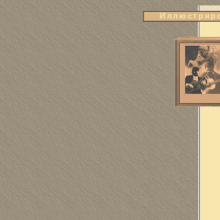
Иллюстриро