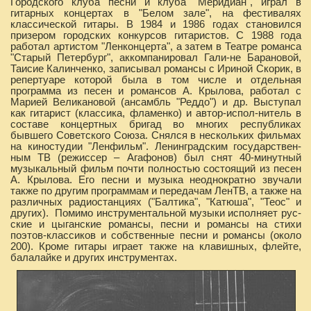
Городского клуба песни и клуба "Меридиан", играл в
гитарных концертах в "Белом зале", на фестивалях
классической гитары. В 1984 и 1986 годах становился
призером городских конкурсов гитаристов. С 1988 года
работал артистом "Ленконцерта", а затем в Театре романса
"Старый Петербург", аккомпанировал Гали-не Барановой,
Таисие Калинченко, записывал романсы с Ириной Скорик, в
репертуаре которой была в том числе и отдельная
программа из песен и романсов А. Крылова, работал с
Марией Великановой (ансамбль "Реддо") и др. Выступал
как гитарист (классика, фламенко) и автор-испол-нитель в
составе концертных бригад во многих республиках
бывшего Советского Союза. Снялся в нескольких фильмах
на киностудии "Ленфильм". Ленинградским государствен-
ным ТВ (режиссер – Агафонов) был снят 40-минутный
музыкальный фильм почти полностью состоящий из песен
А. Крылова. Его песни и музыка неоднократно звучали
также по другим программам и передачам ЛенТВ, а также на
различных радиостанциях ("Балтика", "Катюша", "Теос" и
других). Помимо инструментальной музыки исполняет рус-
ские и цыганские романсы, песни и романсы на стихи
поэтов-классиков и собственные песни и романсы (около
200). Кроме гитары играет также на клавишных, флейте,
балалайке и других инструментах.