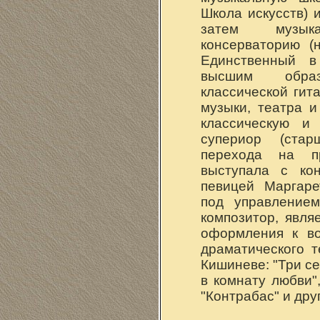
Школа искусств) 
затем музы
консерваторию (
Единственный в
высшим обра
классической гит
музыки, театра и
классическую и 
супериор (стар
перехода на пр
выступала с кон
певицей Маргаре
под управлением
композитор, явля
оформления к во
драматического т
Кишиневе: "Три се
в комнату любви"
"Контрабас" и дру