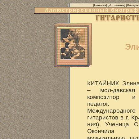
[
Главная
] [
Источники
] [
Литера
Иллюстрированный биографи
Эл
КИТАЙНИК Элина
– мол-давская 
композитор и
педагог. 
Международног
гитаристов в г. К
ния). Ученица С
Окончила Ки
музыкальную шк