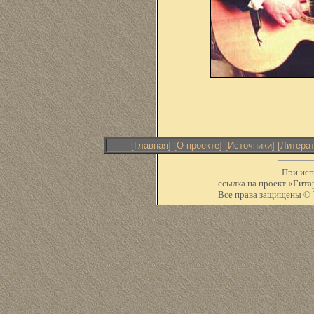
[
Главная
] [
О проекте
] [
Источники
] [
Литера
При исп
ссылка на проект «Ги
Все права защищены © Т