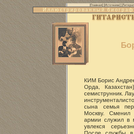
[
Главная
] [
Источники
] [
Литера
Иллюстрированный биографи
Бо
КИМ Борис Андреев
Орда, Казахстан
семиструнник. Ла
инструменталист
сына семья пер
Москву. Сменил
армии служил в 
увлекся серьезн
После службы в