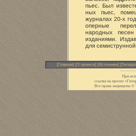
пьес. Был извест
ных пьес, поме
журналах 20-х год
оперные пере
народных песен
изданиями. Изда
для семиструнной
[
Главная
] [
О проекте
] [
Источники
] [
Литера
При исп
ссылка на проект «Ги
Все права защищены © Т