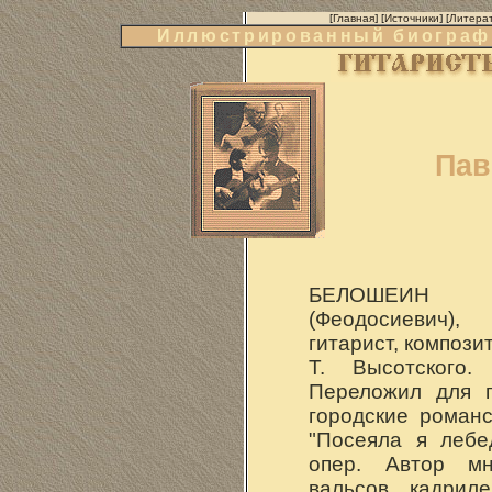
[
Главная
] [
Источники
] [
Литера
Иллюстрированный биографи
Пав
БЕЛОШЕИН 
(Феодосиевич)
гитарист, компози
Т. Высотского.
Переложил для 
городские романс
"Посеяла я лебе
опер. Автор мн
вальсов, кадрил