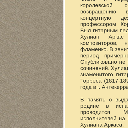
королевской 
возвращению 
концертную де
профессором Кор
Был гитарным пед
Хулиан Арка
композиторов, 
фламенко. В зени
период пример
Опубликовано не 
сочинений. Хулиа
знаменитого гит
Торреса (1817-18
года в г. Антекерр
В память о выда
родине в испа
проводится М
исполнителей на 
Хулиана Аркаса.