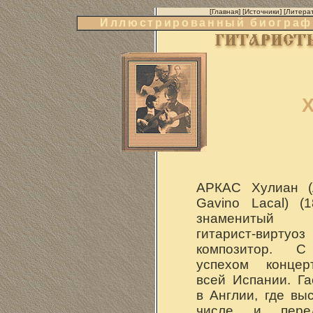
[
Главная
] [
Источники
] [
Литера
Иллюстрированный биографи
Х
АРКАС Хулиан (A
Gavino Lacal) (
знаменитый 
гитарист-в
композитор. С
успехом концер
всей Испании. Г
в Англии, где вы
числе и пере