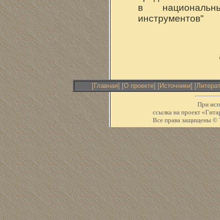
в национальн
инструментов"
[
Главная
] [
О проекте
] [
Источники
] [
Литера
При исп
ссылка на проект «Ги
Все права защищены © Т