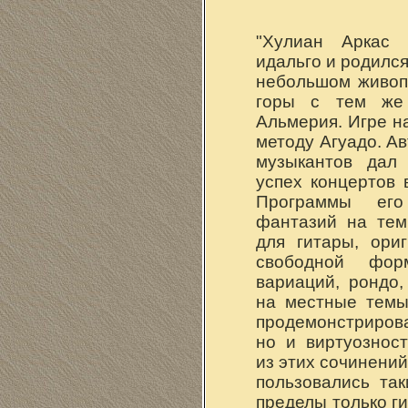
"Хулиан Аркас 
идальго и родился
небольшом живоп
горы с тем же
Альмерия. Игре на
методу Агуадо. Ав
музыкантов дал
успех концертов 
Программы ег
фантазий на тем
для гитары, ори
свободной фор
вариаций, рондо,
на местные темы
продемонстриров
но и виртуознос
из этих сочинений
пользовались та
пределы только г