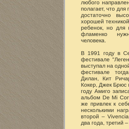
любого направле
полагает, что дл
достаточно высо
хорошей техникой
ребенок, но для
фламенко нужн
человека.
В 1991 году в С
фестивале "Леге
выступал на одной
фестивале тогд
Дилан, Кит Рича
Кокер, Джек Брюс 
году Амиго запи
альбом De Mi Cora
же привлек к се
несколькими наг
второй – Vivenci
два года, третий –