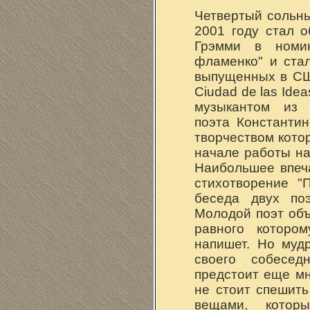
Четвертый сольн
2001 году стал 
Грэмми в номи
фламенко" и ста
выпущенных в СШ
Ciudad de las Ide
музыкантом из с
поэта Константин
творчеством кото
начале работы на
Наибольшее впеч
стихотворение "
беседа двух по
Молодой поэт объ
равного которо
напишет. Но муд
своего собесед
предстоит еще мн
не стоит спешить
вещами, котор