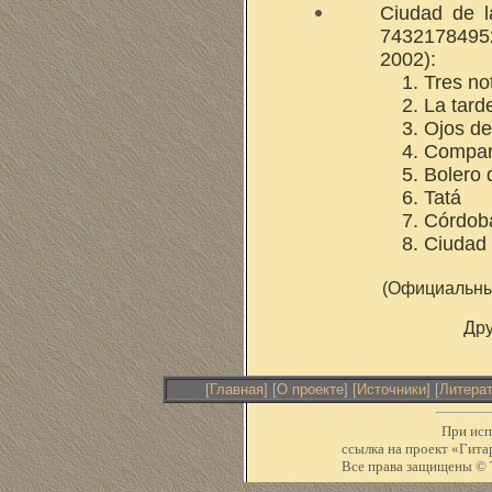
Ciudad de 
7432178495
2002):
1. Tres no
2. La tard
3. Ojos d
4. Compar
5. Bolero 
6. Tatá
7. Córdob
8. Ciudad 
(Официальны
Дру
[
Главная
] [
О проекте
] [
Источники
] [
Литера
При исп
ссылка на проект «Ги
Все права защищены © Т