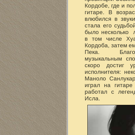
Кордобе, где и по
гитаре. В возра
влюбился в звук
стала его судьбо
было несколько 
в том числе Ху
Кордоба, затем е
Пека. Благо
музыкальным спо
скоро достиг у
исполнителя: не
Маноло Санлукар
играл на гитаре
работал с леге
Исла.