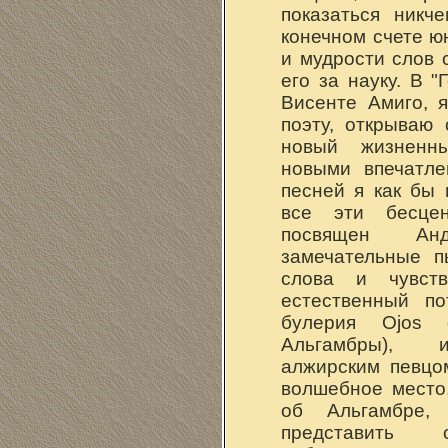
показаться никч
конечном счете ю
и мудрости слов 
его за науку. В "
Висенте Амиго, 
поэту, открываю
новый жизненн
новыми впечатле
песней я как бы 
все эти бесце
посвящен Ан
замечательные п
слова и чувст
естественный по
булерия Ojos 
Альгамбры), и
алжирским певцо
волшебное место
об Альгамбре,
представить