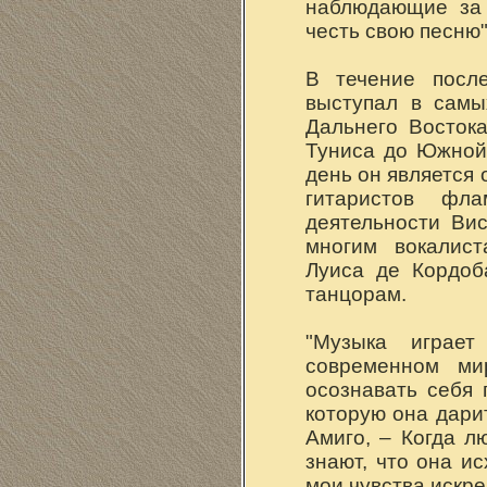
наблюдающие за 
честь свою песню"
В течение после
выступал в самы
Дальнего Восток
Туниса до Южной
день он является
гитаристов фл
деятельности Ви
многим вокалис
Луиса де Кордоб
танцорам.
"Музыка играе
современном ми
осознавать себя 
которую она дари
Амиго, – Когда л
знают, что она ис
мои чувства искре