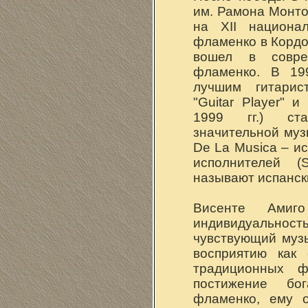
им. Рамона Монто
на XII национал
фламенко в Кордо
вошел в совре
фламенко. В 19
лучшим гитари
"Guitar Player" 
1999 гг.) ст
значительной муз
De La Musica – и
исполнителей (
называют испанск
Висенте Амиг
индивидуальност
чувствующий муз
восприятию как
традиционных ф
постижение бо
фламенко, ему о