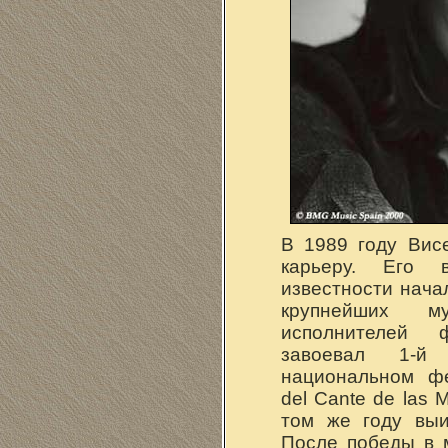
В 1989 году Вис
карьеру. Его 
известности нача
крупнейших му
исполнителей 
завоевал 1-й
национальном фе
del Cante de las M
том же году выи
После победы в 