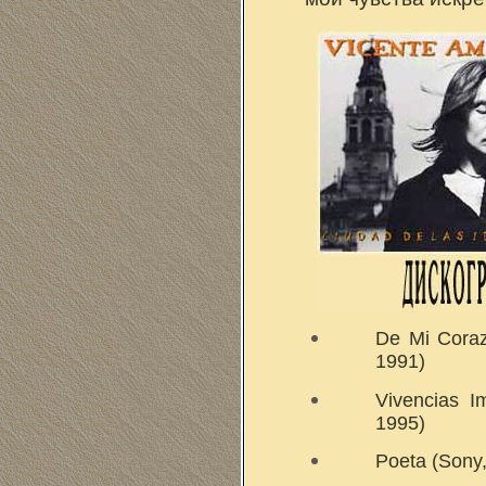
De Mi Coraz
1991)
Vivencias I
1995)
Poeta (Sony