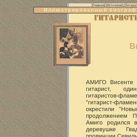
[
Главная
] [
Источники
] [
Литера
Иллюстрированный биографи
В
АМИГО Висенте (
гитарист, од
гитаристов-флам
"гитарист-фламен
окрестили "Новы
продолжением П
Амиго родился 
деревушке Гва
провинции Севилья